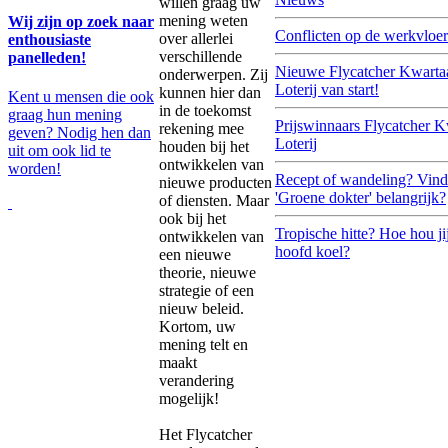
willen graag uw
mening weten
Wij zijn op zoek naar
Conflicten op de werkvloer
over allerlei
enthousiaste
verschillende
panelleden!
Nieuwe Flycatcher Kwarta
onderwerpen. Zij
Loterij van start!
kunnen hier dan
Kent u mensen die ook
in de toekomst
graag hun mening
Prijswinnaars Flycatcher K
rekening mee
geven? Nodig hen dan
Loterij
houden bij het
uit om ook lid te
ontwikkelen van
worden!
Recept of wandeling? Vind 
nieuwe producten
'Groene dokter' belangrijk?
of diensten. Maar
ook bij het
Tropische hitte? Hoe hou ji
ontwikkelen van
hoofd koel?
een nieuwe
theorie, nieuwe
strategie of een
nieuw beleid.
Kortom, uw
mening telt en
maakt
verandering
mogelijk!
Het Flycatcher