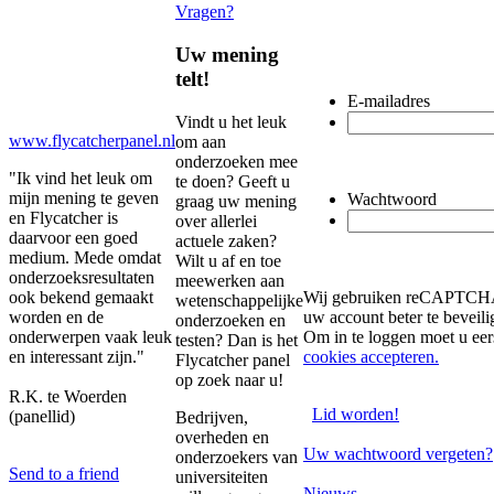
Vragen?
Uw mening
telt!
E-mailadres
Vindt u het leuk
www.flycatcherpanel.nl
om aan
onderzoeken mee
"Ik vind het leuk om
te doen? Geeft u
mijn mening te geven
Wachtwoord
graag uw mening
en Flycatcher is
over allerlei
daarvoor een goed
actuele zaken?
medium. Mede omdat
Wilt u af en toe
onderzoeksresultaten
meewerken aan
ook bekend gemaakt
Wij gebruiken reCAPTC
wetenschappelijke
worden en de
uw account beter te beveili
onderzoeken en
onderwerpen vaak leuk
Om in te loggen moet u eer
testen? Dan is het
en interessant zijn."
cookies accepteren.
Flycatcher panel
op zoek naar u!
R.K. te Woerden
Lid worden!
(panellid)
Bedrijven,
overheden en
Uw wachtwoord vergeten?
onderzoekers van
Send to a friend
universiteiten
Nieuws