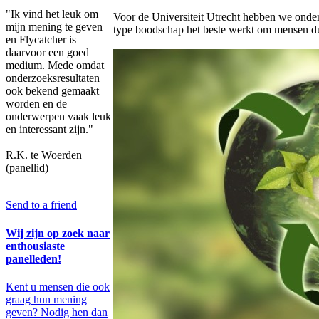
"Ik vind het leuk om
Voor de Universiteit Utrecht hebben we onde
mijn mening te geven
type boodschap het beste werkt om mensen du
en Flycatcher is
daarvoor een goed
medium. Mede omdat
onderzoeksresultaten
ook bekend gemaakt
worden en de
onderwerpen vaak leuk
en interessant zijn."
R.K. te Woerden
(panellid)
Send to a friend
Wij zijn op zoek naar
enthousiaste
panelleden!
Kent u mensen die ook
graag hun mening
geven? Nodig hen dan