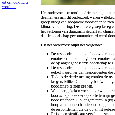
uit om ook lid te
worden!
Het onderzoek bestond uit drie metingen met 
deelnemers aan dit onderzoek waren willekeur
groep kreeg een hoopvolle boodschap te zien
klimaatverandering. De andere groep kreeg e
het vertonen van duurzaam gedrag en klimaat
dat de boodschap gecommuniceerd werd door
Uit het onderzoek blijkt het volgende:
De respondenten die de hoopvolle bood
emoties en minder negatieve emoties na
de op angst gebaseerde boodschap te zi
De respondenten die de hoopvolle bood
geloofwaardiger dan respondenten die 
Tijdens de derde meting vonden de res
kregen, Milieu Centraal geloofwaardig
boodschap te zien kregen.
Wanneer gekeken wordt naar wat de r
boodschap, bleek er op korte termijn gee
boodschappen. Op langere termijn (bij 
hoopvolle boodschap te zien kregen m
de respondenten die de op angst gebase
Er is geen significant verschil tussen 