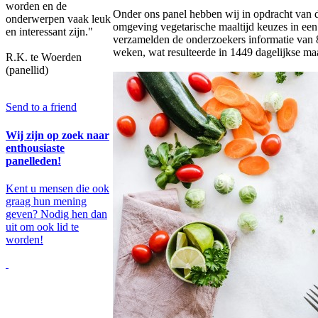
worden en de
Onder ons panel hebben wij in opdracht van 
onderwerpen vaak leuk
omgeving vegetarische maaltijd keuzes in een
en interessant zijn."
verzamelden de onderzoekers informatie van
weken, wat resulteerde in 1449 dagelijkse maa
R.K. te Woerden
(panellid)
Send to a friend
Wij zijn op zoek naar
enthousiaste
panelleden!
Kent u mensen die ook
graag hun mening
geven? Nodig hen dan
uit om ook lid te
worden!