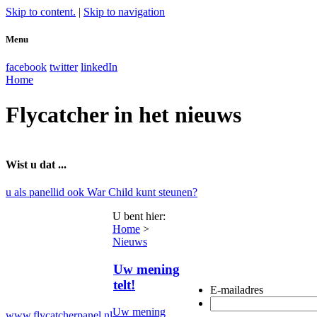
Skip to content.
|
Skip to navigation
Menu
facebook
twitter
linkedIn
Home
Flycatcher in het nieuws
Wist u dat ...
u als panellid ook War Child kunt steunen?
U bent hier
:
Home
>
Nieuws
Uw mening
telt!
E-mailadres
Uw mening
www.flycatcherpanel.nl