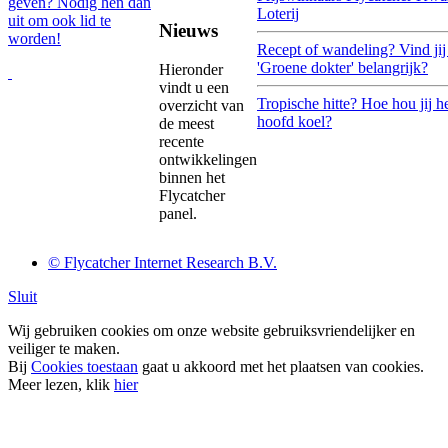
geven? Nodig hen dan
Loterij
uit om ook lid te
Nieuws
worden!
Recept of wandeling? Vind jij
'Groene dokter' belangrijk?
Hieronder
vindt u een
Tropische hitte? Hoe hou jij h
overzicht van
hoofd koel?
de meest
recente
ontwikkelingen
binnen het
Flycatcher
panel.
© Flycatcher Internet Research B.V.
Sluit
Wij gebruiken cookies om onze website gebruiksvriendelijker en
veiliger te maken.
Bij
Cookies toestaan
gaat u akkoord met het plaatsen van cookies.
Meer lezen, klik
hier