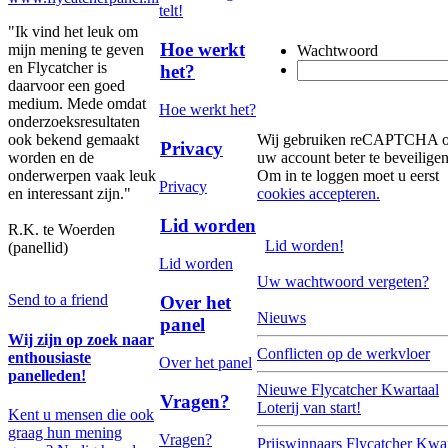
telt!
"Ik vind het leuk om
Hoe werkt
mijn mening te geven
Wachtwoord
en Flycatcher is
het?
daarvoor een goed
medium. Mede omdat
Hoe werkt het?
onderzoeksresultaten
ook bekend gemaakt
Wij gebruiken reCAPTCHA 
Privacy
worden en de
uw account beter te beveiligen
onderwerpen vaak leuk
Om in te loggen moet u eerst
Privacy
en interessant zijn."
cookies accepteren.
Lid worden
R.K. te Woerden
Lid worden!
(panellid)
Lid worden
Uw wachtwoord vergeten?
Send to a friend
Over het
Nieuws
panel
Wij zijn op zoek naar
Conflicten op de werkvloer
enthousiaste
Over het panel
panelleden!
Nieuwe Flycatcher Kwartaal
Vragen?
Loterij van start!
Kent u mensen die ook
graag hun mening
Vragen?
Prijswinnaars Flycatcher Kwar