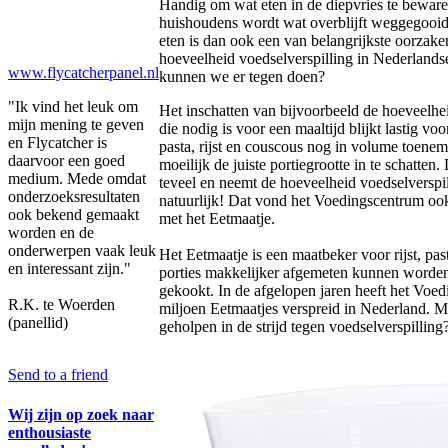
Handig om wat eten in de diepvries te beware
huishoudens wordt wat overblijft weggegooid
eten is dan ook een van belangrijkste oorzake
hoeveelheid voedselverspilling in Nederland
www.flycatcherpanel.nl
kunnen we er tegen doen?
"Ik vind het leuk om
Het inschatten van bijvoorbeeld de hoeveelheid
mijn mening te geven
die nodig is voor een maaltijd blijkt lastig v
en Flycatcher is
pasta, rijst en couscous nog in volume toeneme
daarvoor een goed
moeilijk de juiste portiegrootte in te schatte
medium. Mede omdat
teveel en neemt de hoeveelheid voedselverspi
onderzoeksresultaten
natuurlijk! Dat vond het Voedingscentrum o
ook bekend gemaakt
met het Eetmaatje.
worden en de
onderwerpen vaak leuk
Het Eetmaatje is een maatbeker voor rijst, pa
en interessant zijn."
porties makkelijker afgemeten kunnen worden 
gekookt. In de afgelopen jaren heeft het Voe
R.K. te Woerden
miljoen Eetmaatjes verspreid in Nederland. M
(panellid)
geholpen in de strijd tegen voedselverspilling
Send to a friend
Wij zijn op zoek naar
enthousiaste