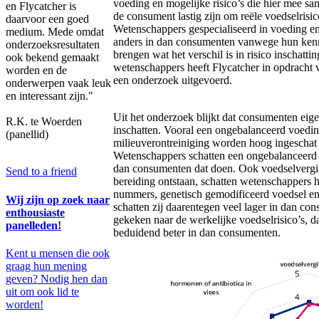
voeding en mogelijke risico’s die hier mee s
en Flycatcher is
de consument lastig zijn om reële voedselrisic
daarvoor een goed
Wetenschappers gespecialiseerd in voeding en 
medium. Mede omdat
anders in dan consumenten vanwege hun kenni
onderzoeksresultaten
brengen wat het verschil is in risico inschatt
ook bekend gemaakt
wetenschappers heeft Flycatcher in opdracht
worden en de
een onderzoek uitgevoerd.
onderwerpen vaak leuk
en interessant zijn."
Uit het onderzoek blijkt dat consumenten eigen
R.K. te Woerden
inschatten. Vooral een ongebalanceerd voedin
(panellid)
milieuverontreiniging worden hoog ingeschat 
Wetenschappers schatten een ongebalanceerd d
dan consumenten dat doen. Ook voedselvergifti
Send to a friend
bereiding ontstaan, schatten wetenschappers h
nummers, genetisch gemodificeerd voedsel en 
Wij zijn op zoek naar
schatten zij daarentegen veel lager in dan co
enthousiaste
gekeken naar de werkelijke voedselrisico’s, 
panelleden!
beduidend beter in dan consumenten.
Kent u mensen die ook
graag hun mening
geven? Nodig hen dan
uit om ook lid te
worden!