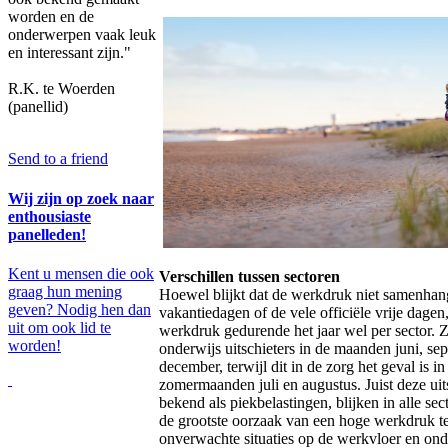
worden en de
onderwerpen vaak leuk
en interessant zijn."
R.K. te Woerden
(panellid)
Send to a friend
Wij zijn op zoek naar
enthousiaste
panelleden!
Kent u mensen die ook
Verschillen tussen sectoren
graag hun mening
Hoewel blijkt dat de werkdruk niet samenhang
geven? Nodig hen dan
vakantiedagen of de vele officiële vrije dagen,
uit om ook lid te
werkdruk gedurende het jaar wel per sector. Z
worden!
onderwijs uitschieters in de maanden juni, se
december, terwijl dit in de zorg het geval is in
zomermaanden juli en augustus. Juist deze uits
bekend als piekbelastingen, blijken in alle sect
de grootste oorzaak van een hoge werkdruk te
onverwachte situaties op de werkvloer en ond