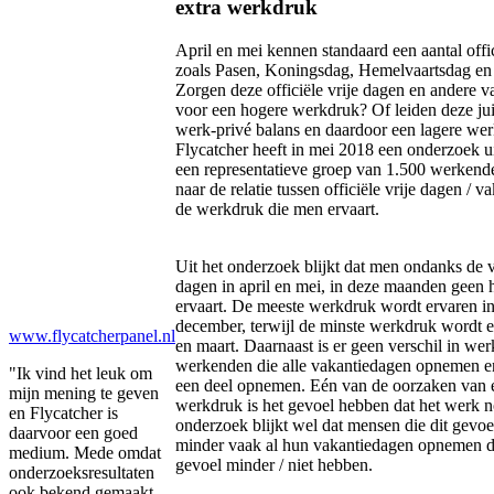
extra werkdruk
April en mei kennen standaard een aantal offic
zoals Pasen, Koningsdag, Hemelvaartsdag en 
Zorgen deze officiële vrije dagen en andere 
voor een hogere werkdruk? Of leiden deze juis
werk-privé balans en daardoor een lagere we
Flycatcher heeft in mei 2018 een onderzoek u
een representatieve groep van 1.500 werkend
naar de relatie tussen officiële vrije dagen / 
de werkdruk die men ervaart.
Uit het onderzoek blijkt dat men ondanks de ve
dagen in april en mei, in deze maanden geen
ervaart. De meeste werkdruk wordt ervaren i
december, terwijl de minste werkdruk wordt er
www.flycatcherpanel.nl
en maart. Daarnaast is er geen verschil in we
werkenden die alle vakantiedagen opnemen e
"Ik vind het leuk om
een deel opnemen. Eén van de oorzaken van 
mijn mening te geven
werkdruk is het gevoel hebben dat het werk noo
en Flycatcher is
onderzoek blijkt wel dat mensen die dit gevoe
daarvoor een goed
minder vaak al hun vakantiedagen opnemen d
medium. Mede omdat
gevoel minder / niet hebben.
onderzoeksresultaten
ook bekend gemaakt