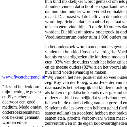
hun kind makkelijker wordt gemaakt om iets g
3 ouders vinden dat school- en sportkantines
dat hun kind minder wordt verleid en makkel
maakt. Daarnaast wil de helft van de ouders 
wordt ingericht en dat het aanbod op straat v
te laten eten, vindt bijna 9 op de 10 ouders 
worden. Dit blijkt uit nieuw onderzoek in opd
Voedingscentrum onder ruim 1.000 ouders met 
In het onderzoek wordt aan de ouders gevraagd
vinden dat hun kind 'voedselvaardig' is. 'Voed
kennis en vaardigheden die kinderen moeten 
eten. 93% van de ouders vindt het belangrijk 
en de meeste ouders (82%) zien het vooral als
hun kind voedselvaardig te maken.
www.flycatcherpanel.nl
“Wij vinden het heel positief dat zo veel ouder
zegt Roy van der Ploeg, woordvoerder van h
"Ik vind het leuk om
daarnaast is het belangrijk dat kinderen ook 
mijn mening te geven
als koken of praktische kennis over gezond et
en Flycatcher is
onderzoek blijkt namelijk dat voedselonderwi
daarvoor een goed
helpen bij de ontwikkeling van een gezond e
medium. Mede omdat
Kinderen die les over eten hebben gehad (her
onderzoeksresultaten
samenstelling) en geoefend hebben met prakt
ook bekend gemaakt
samen eten, groente verbouwen) weten meer 
worden en de
zelfvertrouwen in de eigen kookvaardighede