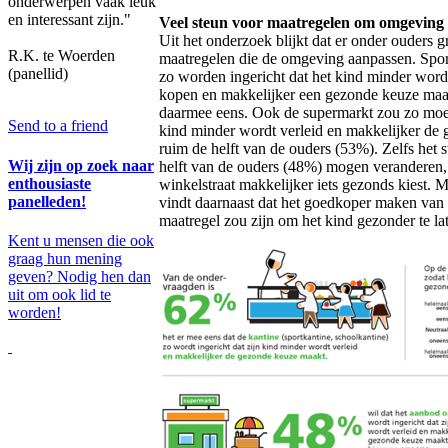
onderwerpen vaak leuk
en interessant zijn."
Veel steun voor maatregelen om omgeving g
Uit het onderzoek blijkt dat er onder ouders g
R.K. te Woerden
maatregelen die de omgeving aanpassen. Spor
(panellid)
zo worden ingericht dat het kind minder word
kopen en makkelijker een gezonde keuze maak
daarmee eens. Ook de supermarkt zou zo moet
Send to a friend
kind minder wordt verleid en makkelijker de
ruim de helft van de ouders (53%). Zelfs het s
Wij zijn op zoek naar
helft van de ouders (48%) mogen veranderen, 
enthousiaste
winkelstraat makkelijker iets gezonds kiest. 
panelleden!
vindt daarnaast dat het goedkoper maken van
maatregel zou zijn om het kind gezonder te lat
Kent u mensen die ook
graag hun mening
geven? Nodig hen dan
uit om ook lid te
worden!