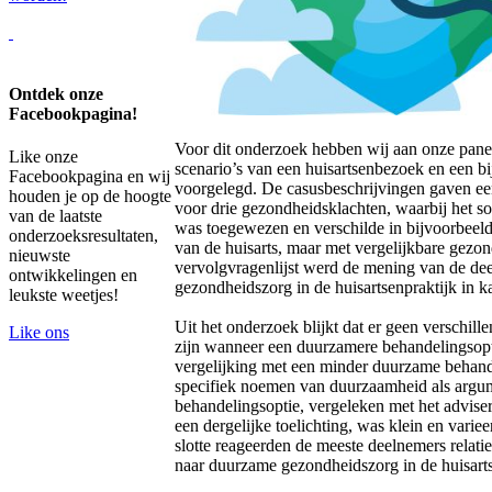
Ontdek onze
Facebookpagina!
Voor dit onderzoek hebben wij aan onze panel
Like onze
scenario’s van een huisartsenbezoek en een bi
Facebookpagina en wij
voorgelegd. De casusbeschrijvingen gaven ee
houden je op de hoogte
voor drie gezondheidsklachten, waarbij het s
van de laatste
was toegewezen en verschilde in bijvoorbeeld
onderzoeksresultaten,
van de huisarts, maar met vergelijkbare gezo
nieuwste
vervolgvragenlijst werd de mening van de d
ontwikkelingen en
gezondheidszorg in de huisartsenpraktijk in ka
leukste weetjes!
Uit het onderzoek blijkt dat er geen verschill
Like ons
zijn wanneer een duurzamere behandelingsopt
vergelijking met een minder duurzame behande
specifiek noemen van duurzaamheid als argu
behandelingsoptie, vergeleken met het advise
een dergelijke toelichting, was klein en vari
slotte reageerden de meeste deelnemers relati
naar duurzame gezondheidszorg in de huisarts