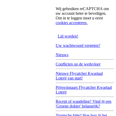
Wij gebruiken reCAPTCHA om
uw account beter te beveiligen.
Om in te loggen moet u eerst
cookies accepteren.
Lid worden!
Uw wachtwoord vergeten?
Nieuws
Conflicten op de werkvloer
Nieuwe Flycatcher Kwartaal
Loterij van start!
Prijswinnaars Flycatcher Kwartaal
Loterij
Recept of wandeling? Vind jij een
'Groene dokter' belangrijk?
Tropische hitte? Hoe hou jij het