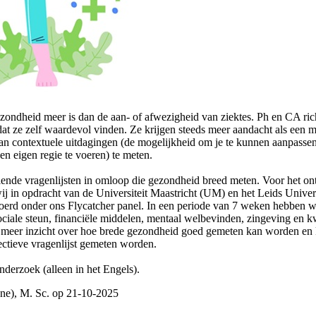
zondheid meer is dan de aan- of afwezigheid van ziektes. Ph en CA rich
dat ze zelf waardevol vinden. Ze krijgen steeds meer aandacht als een
an contextuele uitdagingen (de mogelijkheid om je te kunnen aanpassen
 en eigen regie te voeren) te meten.
llende vragenlijsten in omloop die gezondheid breed meten. Voor het on
wij in opdracht van de Universiteit Maastricht (UM) en het Leids Uni
oerd onder ons Flycatcher panel. In een periode van 7 weken hebben wi
ociale steun, financiële middelen, mentaal welbevinden, zingeving en kw
n meer inzicht over hoe brede gezondheid goed gemeten kan worden en 
ctieve vragenlijst gemeten worden.
nderzoek (alleen in het Engels).
ne), M. Sc. op 21-10-2025