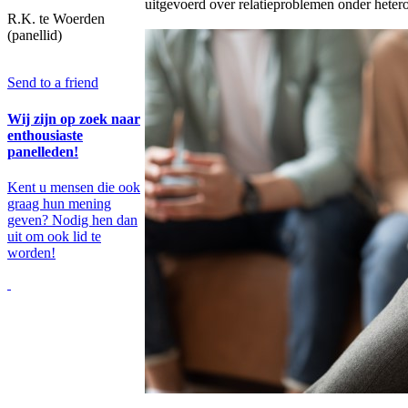
uitgevoerd over relatieproblemen onder heter
R.K. te Woerden
(panellid)
Send to a friend
Wij zijn op zoek naar
enthousiaste
panelleden!
Kent u mensen die ook
graag hun mening
geven? Nodig hen dan
uit om ook lid te
worden!