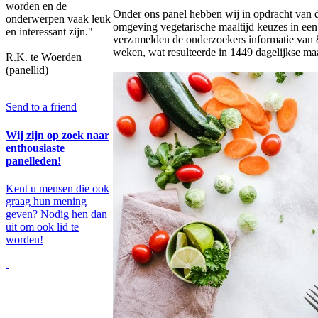
worden en de
Onder ons panel hebben wij in opdracht van 
onderwerpen vaak leuk
omgeving vegetarische maaltijd keuzes in een
en interessant zijn."
verzamelden de onderzoekers informatie van
weken, wat resulteerde in 1449 dagelijkse maa
R.K. te Woerden
(panellid)
Send to a friend
Wij zijn op zoek naar
enthousiaste
panelleden!
Kent u mensen die ook
graag hun mening
geven? Nodig hen dan
uit om ook lid te
worden!