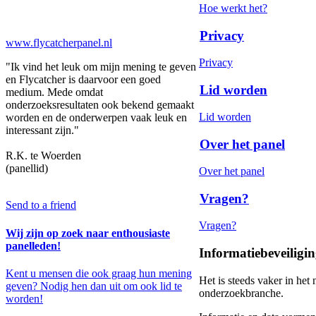
Hoe werkt het?
Privacy
www.flycatcherpanel.nl
Privacy
"Ik vind het leuk om mijn mening te geven
en Flycatcher is daarvoor een goed
Lid worden
medium. Mede omdat
onderzoeksresultaten ook bekend gemaakt
Lid worden
worden en de onderwerpen vaak leuk en
interessant zijn."
Over het panel
R.K. te Woerden
(panellid)
Over het panel
Vragen?
Send to a friend
Vragen?
Wij zijn op zoek naar enthousiaste
panelleden!
Informatiebeveiligi
Kent u mensen die ook graag hun mening
Het is steeds vaker in het
geven? Nodig hen dan uit om ook lid te
onderzoekbranche.
worden!