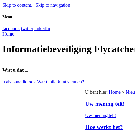
Skip to content.
|
Skip to navigation
Menu
facebook
twitter
linkedIn
Home
Informatiebeveiliging Flycatche
Wist u dat ...
u als panellid ook War Child kunt steunen?
U bent hier
:
Home
>
Nie
Uw mening telt!
Uw mening telt!
Hoe werkt het?