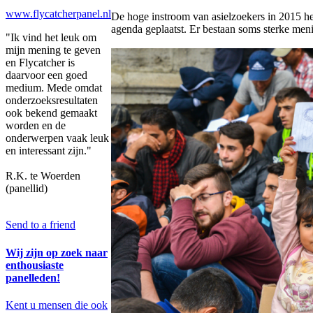
www.flycatcherpanel.nl
De hoge instroom van asielzoekers in 2015 he
agenda geplaatst. Er bestaan soms sterke meni
"Ik vind het leuk om
mijn mening te geven
en Flycatcher is
daarvoor een goed
medium. Mede omdat
onderzoeksresultaten
ook bekend gemaakt
worden en de
onderwerpen vaak leuk
en interessant zijn."
R.K. te Woerden
(panellid)
Send to a friend
Wij zijn op zoek naar
enthousiaste
panelleden!
Kent u mensen die ook