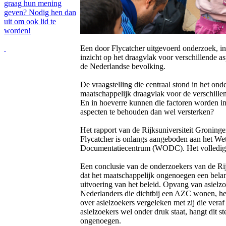
graag hun mening
geven? Nodig hen dan
uit om ook lid te
worden!
Een door Flycatcher uitgevoerd onderzoek, in
inzicht op het draagvlak voor verschillende a
de Nederlandse bevolking.
De vraagstelling die centraal stond in het on
maatschappelijk draagvlak voor de verschille
En in hoeverre kunnen die factoren worden i
aspecten te behouden dan wel versterken?
Het rapport van de Rijksuniversiteit Groning
Flycatcher is onlangs aangeboden aan het We
Documentatiecentrum (WODC). Het volledige
Een conclusie van de onderzoekers van de Rijk
dat het maatschappelijk ongenoegen een belang
uitvoering van het beleid. Opvang van asielzo
Nederlanders die dichtbij een AZC wonen, he
over asielzoekers vergeleken met zij die vera
asielzoekers wel onder druk staat, hangt dit 
ongenoegen.