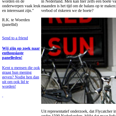
in Nederland. Men kan hier zelfs een boete v
worden en de
maanden is het tijd om de balans op te maken
onderwerpen vaak leuk
verbod of riskeren we de boete?
en interessant zijn."
R.K. te Woerden
(panellid)
Send to a friend
Wij zijn op zoek naar
enthousiaste
panelleden!
Kent u mensen die ook
graag hun mening
geven? Nodig hen dan
uit om ook lid te
worden!
Uit representatief onderzoek, dat Flycatcher 
onder 1500 Nederlanders, blijkt dat maar lie