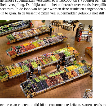
erlandse supermarkten verspillen zo’n 180.000 ton (!) voedsel per ja
lheid verspilling. Dat blijkt ook uit het onderzoek over voedselverspillin
scentrum. In de loop van het jaar worden deze resultaten aangeboden
in te gaan. In de tussentijd zitten veel supermarkten gelukkig niet stil!
gen te gaan en eten op tijd bij de consument te krijgen, starten steed