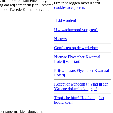
ar, maar ook consumenten dragen
Om in te loggen moet u eerst
g dat wij eerder dit jaar uitvoerde
cookies accepteren.
 aan de Tweede Kamer om verder
Lid worden!
Uw wachtwoord vergeten?
Nieuws
Conflicten op de werkvloer
Nieuwe Flycatcher Kwartaal
Loterij van start!
Prijswinnaars Flycatcher Kwartaal
Loterij
Recept of wandeling? Vind jij een
'Groene dokter' belangrijk?
Tropische hitte? Hoe hou jij het
hoofd koel?
s meer supermarkten duurzame