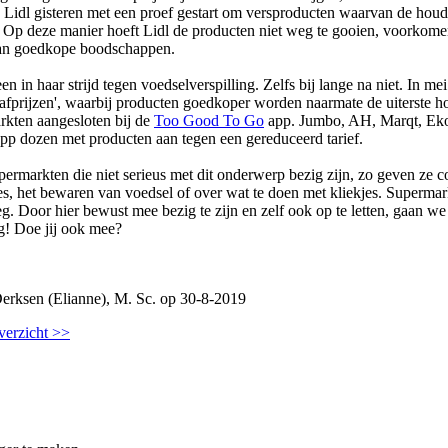
 is Lidl gisteren met een proef gestart om versproducten waarvan de ho
. Op deze manier hoeft Lidl de producten niet weg te gooien, voorkomen
van goedkope boodschappen.
leen in haar strijd tegen voedselverspilling. Zelfs bij lange na niet. In me
afprijzen', waarbij producten goedkoper worden naarmate de uiterste 
arkten aangesloten bij de
Too Good To Go
app. Jumbo, AH, Marqt, Ekop
app dozen met producten aan tegen een gereduceerd tarief.
permarkten die niet serieus met dit onderwerp bezig zijn, zo geven ze 
tes, het bewaren van voedsel of over wat te doen met kliekjes. Superma
. Door hier bewust mee bezig te zijn en zelf ook op te letten, gaan we
ng! Doe jij ook mee?
erksen (Elianne), M. Sc. op 30-8-2019
verzicht >>