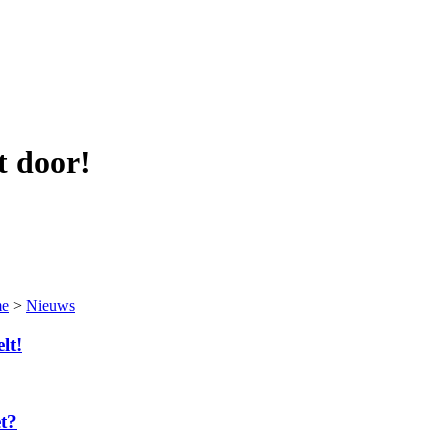
t door!
e
>
Nieuws
lt!
t?