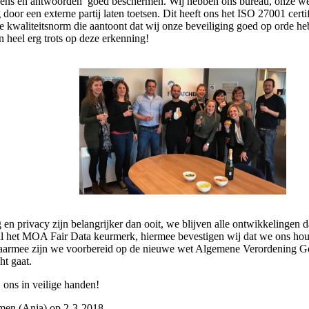
ens en antwoorden goed beschermen. Wij hebben ons bureau, onze we
 door een externe partij laten toetsen. Dit heeft ons het ISO 27001 certi
de kwaliteitsnorm die aantoont dat wij onze beveiliging goed op orde 
 heel erg trots op deze erkenning!
 en privacy zijn belangrijker dan ooit, we blijven alle ontwikkelingen 
l het MOA Fair Data keurmerk, hiermee bevestigen wij dat we ons ho
aarmee zijn we voorbereid op de nieuwe wet Algemene Verordening 
ht gaat.
 ons in veilige handen!
men (Anja) op 2-3-2018