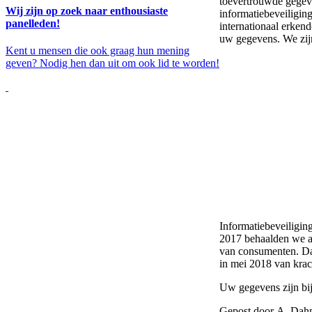
toevertrouwde gegev
Wij zijn op zoek naar enthousiaste
informatiebeveiliging
panelleden!
internationaal erken
uw gegevens. We zijn
Kent u mensen die ook graag hun mening
geven? Nodig hen dan uit om ook lid te worden!
Informatiebeveiliging
2017 behaalden we a
van consumenten. D
in mei 2018 van krac
Uw gegevens zijn bij
Gepost door A. Dah