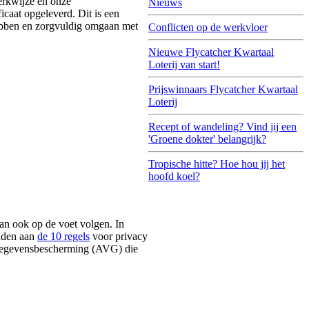
rkwijze en onze
Nieuws
ficaat opgeleverd. Dit is een
hebben en zorgvuldig omgaan met
Conflicten op de werkvloer
Nieuwe Flycatcher Kwartaal
Loterij van start!
Prijswinnaars Flycatcher Kwartaal
Loterij
Recept of wandeling? Vind jij een
'Groene dokter' belangrijk?
Tropische hitte? Hoe hou jij het
hoofd koel?
dan ook op de voet volgen. In
uden aan
de 10 regels
voor privacy
Gegevensbescherming (AVG) die