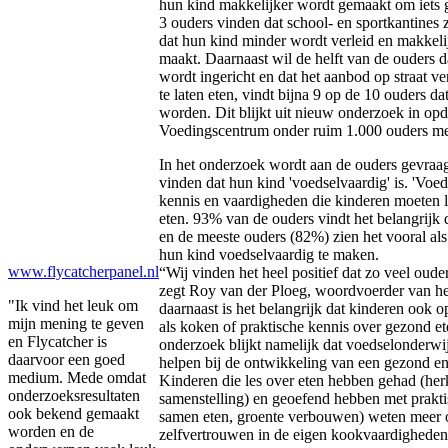
hun kind makkelijker wordt gemaakt om iets g
3 ouders vinden dat school- en sportkantines
dat hun kind minder wordt verleid en makkel
maakt. Daarnaast wil de helft van de ouders 
wordt ingericht en dat het aanbod op straat v
te laten eten, vindt bijna 9 op de 10 ouders 
worden. Dit blijkt uit nieuw onderzoek in opd
Voedingscentrum onder ruim 1.000 ouders met 
In het onderzoek wordt aan de ouders gevraagd
vinden dat hun kind 'voedselvaardig' is. 'Voed
kennis en vaardigheden die kinderen moeten 
eten. 93% van de ouders vindt het belangrijk 
en de meeste ouders (82%) zien het vooral als
hun kind voedselvaardig te maken.
www.flycatcherpanel.nl
“Wij vinden het heel positief dat zo veel ouder
zegt Roy van der Ploeg, woordvoerder van h
"Ik vind het leuk om
daarnaast is het belangrijk dat kinderen ook 
mijn mening te geven
als koken of praktische kennis over gezond et
en Flycatcher is
onderzoek blijkt namelijk dat voedselonderwi
daarvoor een goed
helpen bij de ontwikkeling van een gezond e
medium. Mede omdat
Kinderen die les over eten hebben gehad (her
onderzoeksresultaten
samenstelling) en geoefend hebben met prakt
ook bekend gemaakt
samen eten, groente verbouwen) weten meer 
worden en de
zelfvertrouwen in de eigen kookvaardighede