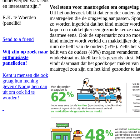
onderwerpen vaak leuk
en interessant zijn."
Veel steun voor maatregelen om omgeving g
Uit het onderzoek blijkt dat er onder ouders g
R.K. te Woerden
maatregelen die de omgeving aanpassen. Spor
(panellid)
zo worden ingericht dat het kind minder word
kopen en makkelijker een gezonde keuze maak
daarmee eens. Ook de supermarkt zou zo moet
Send to a friend
kind minder wordt verleid en makkelijker de
ruim de helft van de ouders (53%). Zelfs het s
Wij zijn op zoek naar
helft van de ouders (48%) mogen veranderen, 
enthousiaste
winkelstraat makkelijker iets gezonds kiest. 
panelleden!
vindt daarnaast dat het goedkoper maken van
maatregel zou zijn om het kind gezonder te lat
Kent u mensen die ook
graag hun mening
geven? Nodig hen dan
uit om ook lid te
worden!