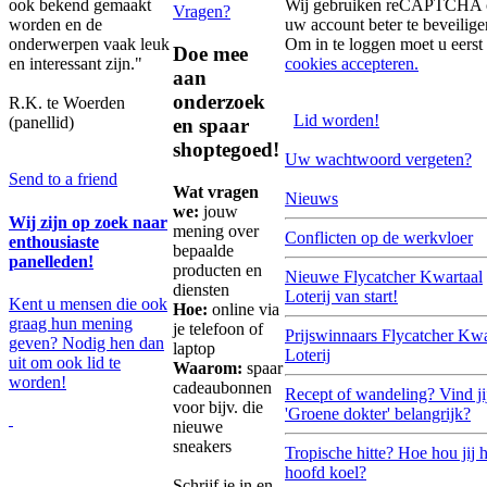
ook bekend gemaakt
Wij gebruiken reCAPTCHA
Vragen?
worden en de
uw account beter te beveilige
onderwerpen vaak leuk
Om in te loggen moet u eerst
Doe mee
en interessant zijn."
cookies accepteren.
aan
onderzoek
R.K. te Woerden
Lid worden!
(panellid)
en spaar
shoptegoed!
Uw wachtwoord vergeten?
Send to a friend
Wat vragen
Nieuws
we:
jouw
Wij zijn op zoek naar
mening over
Conflicten op de werkvloer
enthousiaste
bepaalde
panelleden!
producten en
Nieuwe Flycatcher Kwartaal
diensten
Loterij van start!
Kent u mensen die ook
Hoe:
online via
graag hun mening
je telefoon of
Prijswinnaars Flycatcher Kwa
geven? Nodig hen dan
laptop
Loterij
uit om ook lid te
Waarom:
spaar
worden!
cadeaubonnen
Recept of wandeling? Vind ji
voor bijv. die
'Groene dokter' belangrijk?
nieuwe
sneakers
Tropische hitte? Hoe hou jij h
hoofd koel?
Schrijf je in en