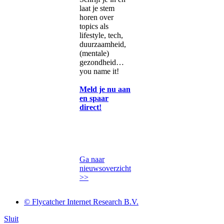
laat je stem
horen over
topics als
lifestyle, tech,
duurzaamheid,
(mentale)
gezondheid…
you name it!
Meld je nu aan
en spaar
direct!
Ga naar
nieuwsoverzicht
>>
© Flycatcher Internet Research B.V.
Sluit