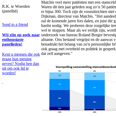
Matchis veel meer patiënten met een stamceld
R.K. te Woerden
Waren dit tien jaar geleden nog zo’n 50 patië
(panellid)
er bijna 300. Toch zijn de vooruitzichten niet 
Dijkman, directeur van Matchis. "Het aandeel
zal de komende jaren fors dalen, en juist die g
Send to a friend
hardst nodig. We proberen deze zorgelijke t
wel te stoppen. Maar als we eerlijk zijn, wordt
Wij zijn op zoek naar
onderzoek van bureau Roland Berger bevestigt
enthousiaste
afname. Ons bestand vergrijst en de aanwas va
panelleden!
benadrukt het belang van zo'n persoonlijke b
ook graag met overheid en politiek in gespre
dat zelf aangeven."
Kent u mensen die ook
graag hun mening
geven? Nodig hen dan
uit om ook lid te
worden!