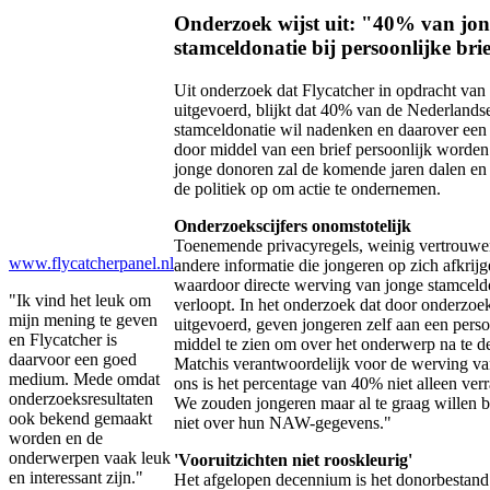
Onderzoek wijst uit: "40% van jo
stamceldonatie bij persoonlijke bri
Uit onderzoek dat Flycatcher in opdracht van 
uitgevoerd, blijkt dat 40% van de Nederlands
stamceldonatie wil nadenken en daarover een 
door middel van een brief persoonlijk worden
jonge donoren zal de komende jaren dalen en
de politiek op om actie te ondernemen.
Onderzoekscijfers onomstotelijk
Toenemende privacyregels, weinig vertrouwen
www.flycatcherpanel.nl
andere informatie die jongeren op zich afkrij
waardoor directe werving van jonge stamcel
"Ik vind het leuk om
verloopt. In het onderzoek dat door onderzoe
mijn mening te geven
uitgevoerd, geven jongeren zelf aan een persoo
en Flycatcher is
middel te zien om over het onderwerp na te d
daarvoor een goed
Matchis verantwoordelijk voor de werving van
medium. Mede omdat
ons is het percentage van 40% niet alleen ver
onderzoeksresultaten
We zouden jongeren maar al te graag willen 
ook bekend gemaakt
niet over hun NAW-gegevens."
worden en de
onderwerpen vaak leuk
'Vooruitzichten niet rooskleurig'
en interessant zijn."
Het afgelopen decennium is het donorbestand